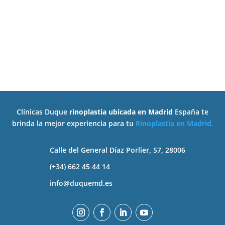
pacientes de todas las edades y niveles de
tolerancia al dolor. En este artículo vamos a...
Clínicas Duque
rinoplastia ubicada en Madrid
España te
brinda la mejor experiencia para tu
Rinoplastia en Madrid
.
Calle del General Díaz Porlier, 57, 28006
(+34) 662 45 44 14
info@duquemd.es